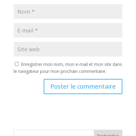
Enregistrer mon nom, mon e-mail et mon site dans
le navigateur pour mon prochain commentaire.
A
l
t
e
r
n
Rechercher