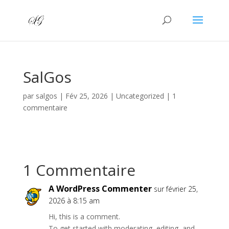
SalGos
par
salgos
|
Fév 25, 2026
|
Uncategorized
|
1
commentaire
1 Commentaire
A WordPress Commenter
sur février 25,
2026 à 8:15 am
Hi, this is a comment.
To get started with moderating, editing, and