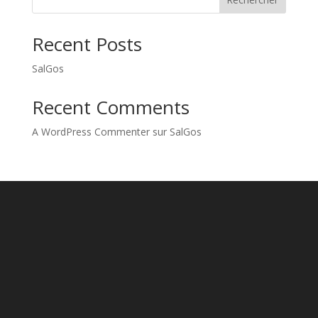
a
t
Recent Posts
i
v
SalGos
e
:
Recent Comments
A WordPress Commenter
sur
SalGos